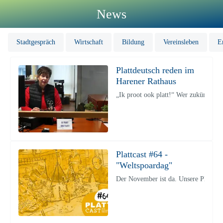
News
Stadtgespräch
Wirtschaft
Bildung
Vereinsleben
E
Plattdeutsch reden im
Harener Rathaus
„Ik proot ook platt!“ Wer zukünftig e
Plattcast #64 -
"Weltspoardag"
Der November ist da. Unsere Plattba