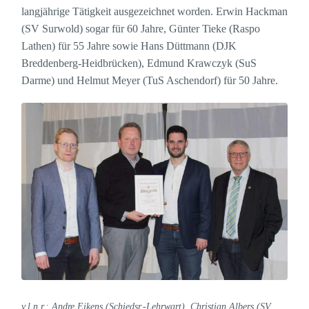
langjährige Tätigkeit ausgezeichnet worden. Erwin Hackman
(SV Surwold) sogar für 60 Jahre, Günter Tieke (Raspo
Lathen) für 55 Jahre sowie Hans Düttmann (DJK
Breddenberg-Heidbrücken), Edmund Krawczyk (SuS
Darme) und Helmut Meyer (TuS Aschendorf) für 50 Jahre.
v.l.n.r.: Andre Eikens (Schiedsr.-Lehrwart), Christian Albers (SV